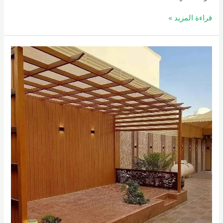
مقاول
قراءة المزيد »
تركيب
شبوك
في
مكة
-0558054622