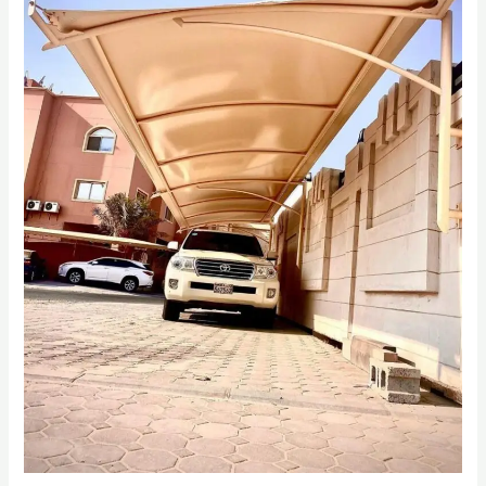
0558054622