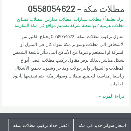
مظلات مكة – 0558054622
اترك تعليقاً
/
مظلات سيارات
,
مظلات مدارس
,
مظلات مسابح
,
مظلات هرميه
/ بواسطة
شركة تصميم مواقع في مكة المكرمة
مقاول تركيب مظلات بمكة -0558054622 يحتاج الكثير من
الأشخاص الى مظلات وسواتر مكة سواء كان في المنزل أو
الشركة او المطعم وغيرها من الأماكن التي تتأثر بأشعة الشمس
بشكل مباشر ،لذلك يوفر مقاول تركيب مظلات أفضل أنواع
المظلات و السواتر والبرجولات وهناجر وشبوك بجميع الأشكال
وبأسعار مناسبة للجميع. مظلات وسواتر مكة يتم تصنيعها بأجود
الخامات …
مظلات
قراءة المزيد »
مكة
–
0558054622
اسعار سواتر حديد في مكه
افضل حداد تركيب مظلات بمكه