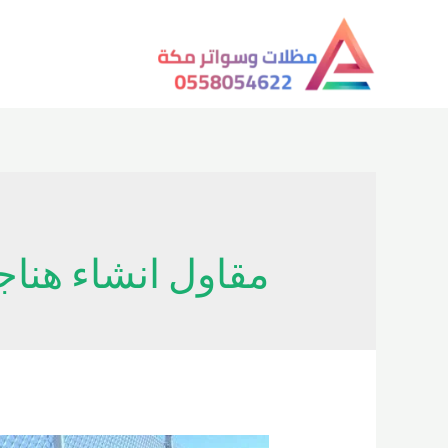
خطي
لى
لمحتوى
مقاول انشاء هناج