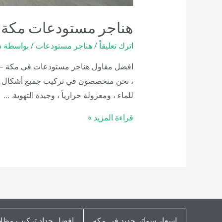
هناجر مستودعات مكة – 58054622
اترك تعليقاً
/
هناجر مستودعات
/ بواسطة
ش
، نحن متخصصون في تركيب جميع أشكال وأحجا
للماء ، ومعزولة حرارياً ، وجيدة التهوية. …
هناجر
قراءة المزيد »
مستودعات
مكة
–
0558054622
اسعار سواتر حديد في مكه
افضل حداد تركيب مظلا