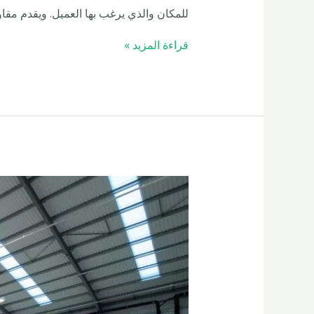
للمكان والذي يرغب بها العميل. ويقدم مق
مقاول
قراءة المزيد »
تركيب
شبوك
في
مكة
-0558054622